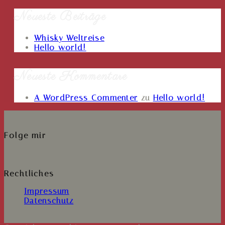
Neueste Beiträge
Whisky Weltreise
Hello world!
Neueste Kommentare
A WordPress Commenter
zu
Hello world!
Folge mir
Opens
in
a
Rechtliches
new
tab
Impressum
Datenschutz